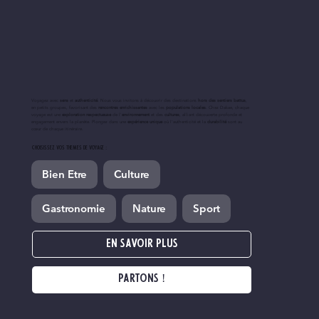
Voyagez avec
sens
et
authenticité
. Nous vous invitons à découvrir des destinations
hors des sentiers battus
,
en petits groupes, favorisant des
rencontres enrichissantes
avec les
populations locales
. Chez Dakae, chaque
voyage est une
exploration respectueuse
de l'
environnement
et des
cultures
, alliant découverte profonde et
engagement envers la planète. Plongez dans une
expérience unique
où l'authenticité et la
durabilité
sont au
cœur de chaque itinéraire.
CHOISISSEZ VOS THEMES DE VOYAGE :
Bien Etre
Culture
Gastronomie
Nature
Sport
EN SAVOIR PLUS
PARTONS !