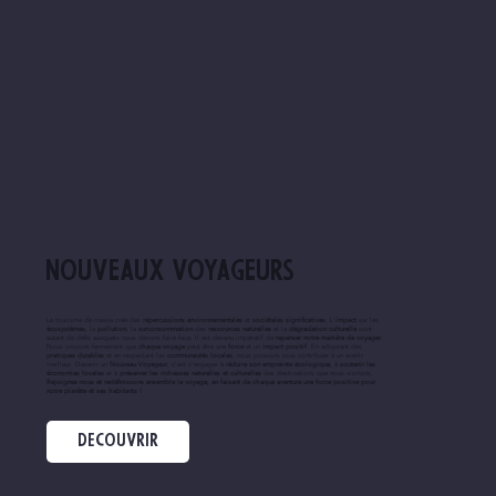
Nouveaux voyageurs
Le tourisme de masse crée des
répercussions environnementales
et
sociétales significatives
. L'
impact
sur les
écosystèmes
, la
pollution
, la
surconsommation
des
ressources naturelles
et la
dégradation culturelle
sont
autant de défis auxquels nous devons faire face. Il est devenu impératif de
repenser notre manière de voyager
.
Nous croyons fermement que
chaque voyage
peut être une
force
et un
impact positif
. En adoptant des
pratiques durables
et en respectant les
communautés locales
, nous pouvons tous contribuer à un avenir
meilleur. Devenir un
Nouveau Voyageur
, c'est s'engager à
réduire son empreinte écologique
, à
soutenir les
économies locales
et à
préserver les richesses naturelles et culturelles
des destinations que nous visitons.
Rejoignez-nous et redéfinissons ensemble le voyage, en faisant de chaque aventure une force positive pour
notre planète et ses habitants !
DECOUVRIR