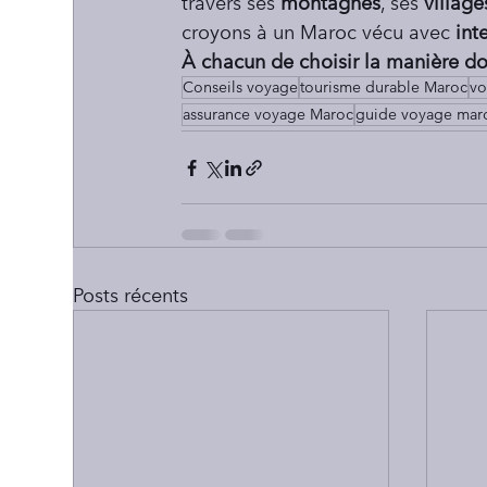
travers ses 
montagnes
, ses 
village
croyons à un Maroc vécu avec 
int
À chacun de choisir la manière don
Conseils voyage
tourisme durable Maroc
vo
assurance voyage Maroc
guide voyage mar
Posts récents