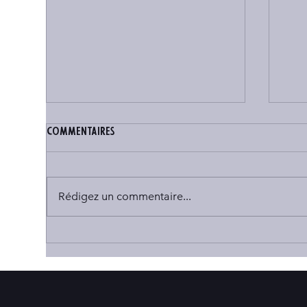
Commentaires
Rédigez un commentaire...
Pourquoi Chefchaouen est-
La 
elle bleue ?
Voy
de 