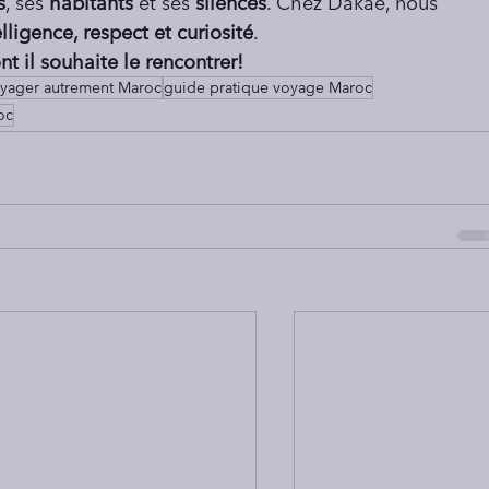
s
, ses 
habitants
 et ses 
silences
. Chez Dakae, nous 
elligence, respect et curiosité
.
t il souhaite le rencontrer!
yager autrement Maroc
guide pratique voyage Maroc
oc